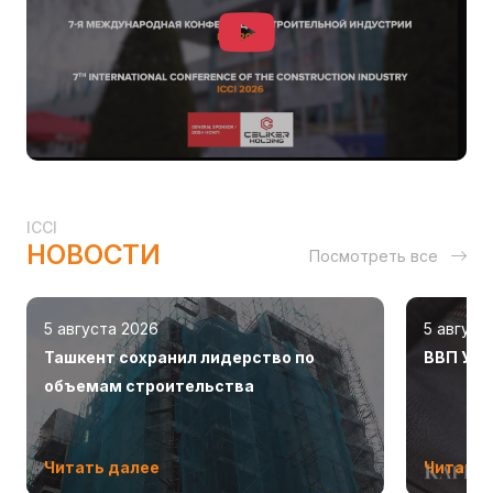
ICCI
НОВОСТИ
Посмотреть все
5 августа 2026
5 август
Ташкент сохранил лидерство по
ВВП Узб
объемам строительства
Читать далее
Читать 