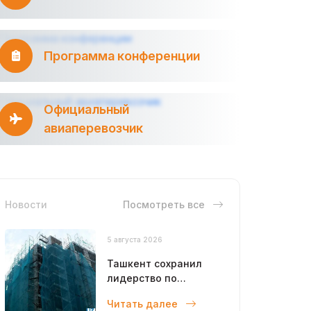
Программа конференции
Официальный
авиаперевозчик
Новости
Посмотреть все
5 августа 2026
Ташкент сохранил
лидерство по
объемам
Читать далее
строительства