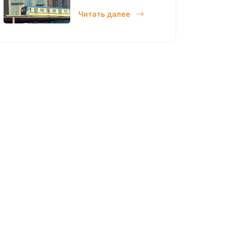
современный
Читать далее
мегаполис