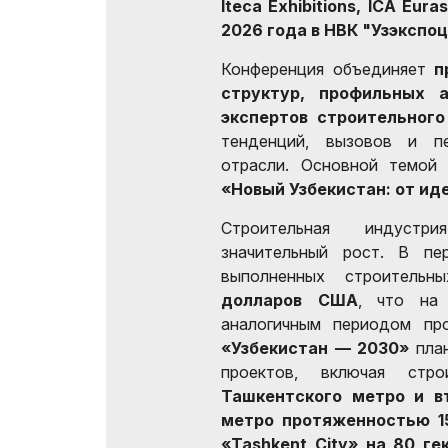
Iteca Exhibitions, ICA Eura
2026 года в НВК "Узэкспоц
Конференция объединяет
п
структур, профильных 
экспертов строительного
тенденций, вызовов и пе
отрасли. Основной темой
«Новый Узбекистан: от и
Строительная индустри
значительный рост. В п
выполненных строитель
долларов США
, что н
аналогичным периодом пр
«Узбекистан — 2030»
план
проектов, включая стр
Ташкентского метро и в
метро протяженностью 1
«Tashkent City» на 80 ге