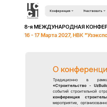
Конференция
Участвовать
Форма запроса
О конференции
8-я МЕЖДУНАРОДНАЯ КОНФЕРЕ
Список докладчи
Программа конференции
16 - 17 Марта 2027, НВК "Узэксп
Спонсоры
Информационная
поддержка
Место проведения
О конференц
Итоги конференции
Традиционно в рамк
Официальная поддержка
«Строительство - UzBuil
событий строительной от
конференция строител
мероприятие, организован