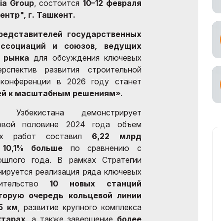
sia Group
, состоится
10–12 февраля
ентр", г. Ташкент.
редставителей государственных
ассоциаций и союзов, ведущих
 рынка
для обсуждения ключевых
рспектив развития строительной
 конференции в 2026 году станет
дей к масштабным решениям»
.
я Узбекистана демонстрирует
ервой половине 2024 года объем
ных работ составил
6,22 млрд
а
10,1% больше
по сравнению с
ошлого года. В рамках Стратегии
ируется реализация ряда ключевых
оительство
10 новых станций
торую очередь кольцевой линии
5 км
, развитие крупного комплекса
ктарах
, а также завершение
более