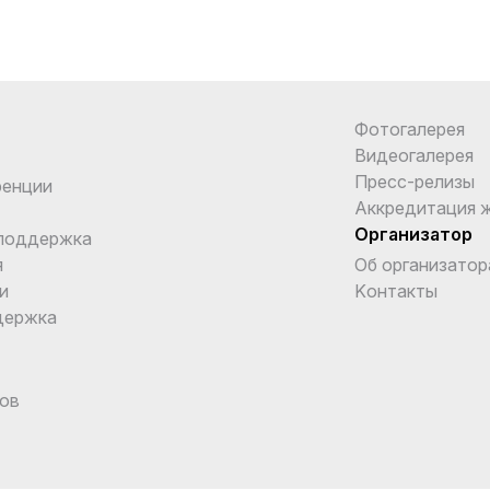
Фотогалерея
Видеогалерея
Пресс-релизы
ренции
Аккредитация 
Организатор
поддержка
я
Об организатор
и
Kонтакты
держка
ов