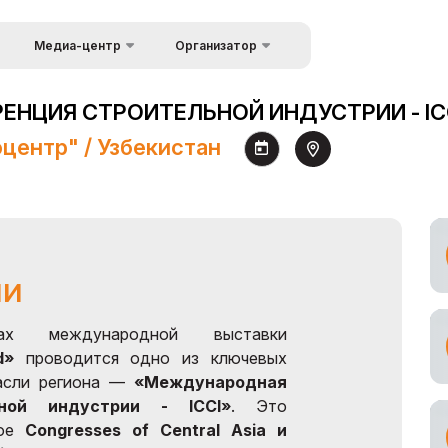
Медиа-центр
Организатор
Об организаторах
Новости
НЦИЯ СТРОИТЕЛЬНОЙ ИНДУСТРИИ - ICC
ков
Kонтакты
Фотогалерея
оцентр" / Узбекистан
Видеогалерея
Пресс-релизы
Аккредитация
журналистов
ии
ах международной выставки
d»
проводится одно из ключевых
расли региона —
«Международная
ьной индустрии - ICCI»
. Это
ное
Congresses of Central Asia и