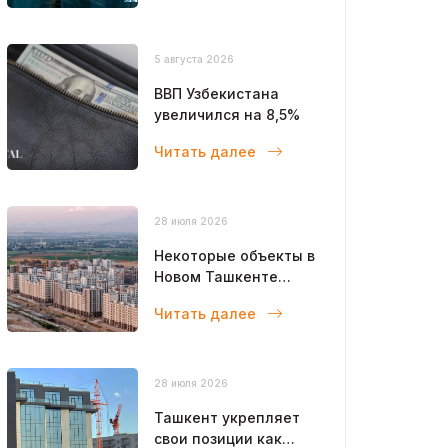
5 августа 2026
ВВП Узбекистана
увеличился на 8,5%
Читать далее
28 июля 2026
Некоторые объекты в
Новом Ташкенте
откроют уже в этом
Читать далее
году
28 июля 2026
Ташкент укрепляет
свои позиции как