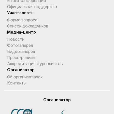
Итоги конференции
Официальная поддержка
Участвовать
Форма запроса
Список докладчиков
Медиа-центр
Новости
Фотогалерея
Видеогалерея
Пресс-релизы
Аккредитация журналистов
Организатор
Об организаторах
Kонтакты
Организатор