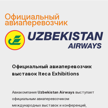
Официальный
авиаперевозчик
Официальный авиаперевозчик
выставок Iteca Exhibitions
Авиакомпания
Uzbekistan Airways
выступает
официальным авиаперевозчиком
международных выставок и конференций,