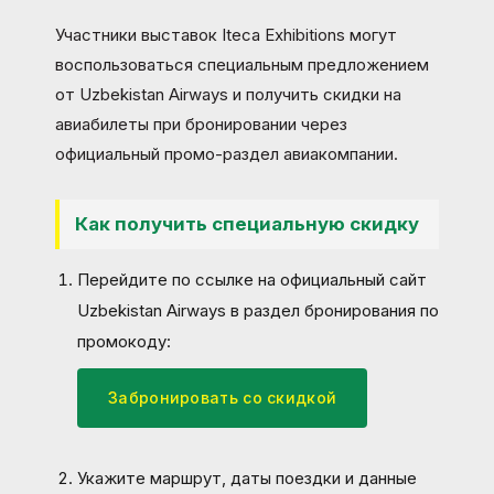
Участники выставок Iteca Exhibitions могут
воспользоваться специальным предложением
от Uzbekistan Airways и получить скидки на
авиабилеты при бронировании через
официальный промо-раздел авиакомпании.
Как получить специальную скидку
Перейдите по ссылке на официальный сайт
Uzbekistan Airways в раздел бронирования по
промокоду:
Забронировать со скидкой
Укажите маршрут, даты поездки и данные