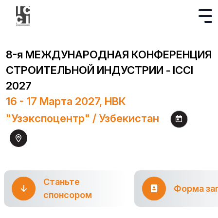
8-я МЕЖДУНАРОДНАЯ КОНФЕРЕНЦИЯ
СТРОИТЕЛЬНОЙ ИНДУСТРИИ - ICCI
2027
16 - 17 Марта 2027, НВК
"Узэкспоцентр" / Узбекистан
Станьте
Форма за
спонсором