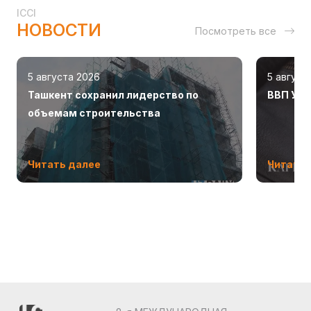
ICCI
НОВОСТИ
Посмотреть все
5 августа 2026
5 август
Ташкент сохранил лидерство по
ВВП Узб
объемам строительства
Читать далее
Читать 