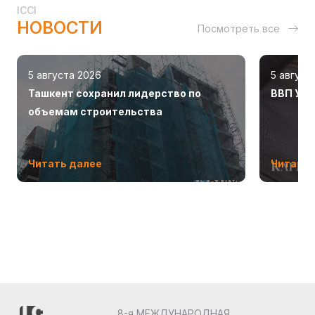
ICCI
НОВОСТИ
Посмотреть все
5 августа 2026
5 август
Ташкент сохранил лидерство по
ВВП Узб
объемам строительства
Читать далее
Читать 
8-я МЕЖДУНАРОДНАЯ