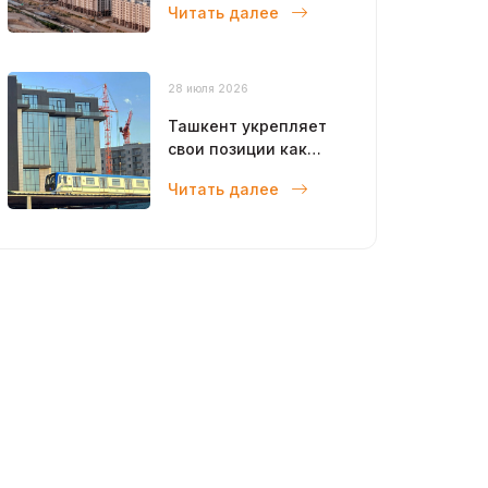
Читать далее
году
28 июля 2026
Ташкент укрепляет
свои позиции как
современный
Читать далее
мегаполис