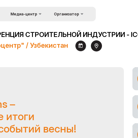
Медиа-центр
Организатор
Об организаторах
Новости
НЦИЯ СТРОИТЕЛЬНОЙ ИНДУСТРИИ - ICC
ков
Kонтакты
Фотогалерея
оцентр" / Узбекистан
Видеогалерея
Пресс-релизы
Аккредитация
журналистов
ns –
 итоги
событий весны!