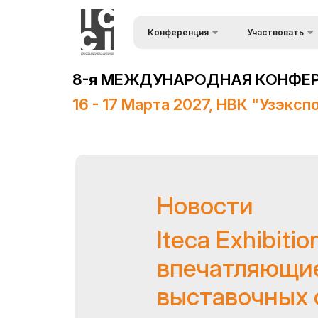
Конференция
Участвовать
Форма запроса
О конференции
8-я МЕЖДУНАРОДНАЯ КОНФЕРЕ
Список докладчи
Программа конференции
16 - 17 Марта 2027, НВК "Узэксп
Спонсоры
Информационная
поддержка
Место проведения
Новости
Итоги конференции
Iteca Exhibitio
Официальная поддержка
впечатляющие
выставочных 