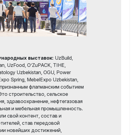
ународных выставок:
UzBuild,
tan, UzFood, O’ZuPACK, TIHE,
atology Uzbekistan, OGU, Power
Expo Spring, MebelExpo Uzbekistan,
 признанным флагманским событием
то строительство, сельское
ия, здравоохранение, нефтегазовая
льная и мебельная промышленность.
ли свой контент, состав и
етителей, став передовой
ии новейших достижений,