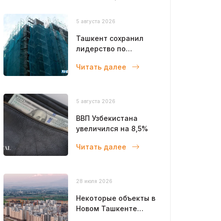
5 августа 2026
Ташкент сохранил
лидерство по
объемам
Читать далее
строительства
5 августа 2026
ВВП Узбекистана
увеличился на 8,5%
Читать далее
28 июля 2026
Некоторые объекты в
Новом Ташкенте
откроют уже в этом