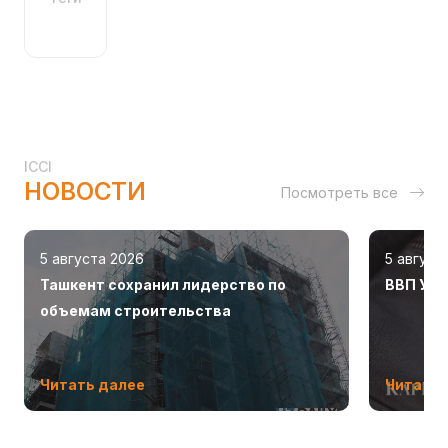
ICCI
НОВОСТИ
Посмотреть все
5 августа 2026
5 август
Ташкент сохранил лидерство по
ВВП Узб
объемам строительства
Читать далее
Читать 