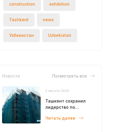
construction
exhibition
Tashkent
news
Узбекистан
Uzbekistan
Новости
Посмотреть все
5 августа 2026
Ташкент сохранил
лидерство по
объемам
Читать далее
строительства