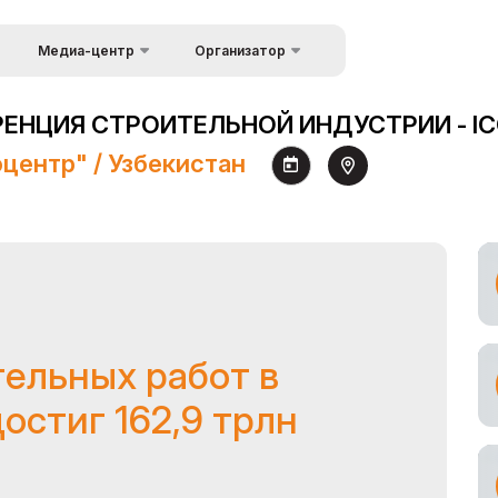
Медиа-центр
Организатор
Об организаторах
Новости
НЦИЯ СТРОИТЕЛЬНОЙ ИНДУСТРИИ - ICC
ков
Kонтакты
Фотогалерея
оцентр" / Узбекистан
Видеогалерея
Пресс-релизы
Аккредитация
журналистов
ельных работ в
остиг 162,9 трлн