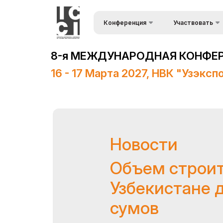
Конференция
Участвовать
Форма запроса
О конференции
8-я МЕЖДУНАРОДНАЯ КОНФЕРЕ
Список докладчи
Программа конференции
16 - 17 Марта 2027, НВК "Узэксп
Спонсоры
Информационная
поддержка
Место проведения
Новости
Итоги конференции
Объем строит
Официальная поддержка
Узбекистане д
сумов