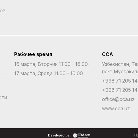
ов
Рабочее время
CCA
16 марта, Вторник 11:00 - 16:00
Узбекистан, Та
пр-т Мустакил
е
17 марта, Среда 11:00 - 16:00
+998 71 205 14
+998 71 205 14
сти
office@cca.uz
www.cca.uz
Developed by:
По