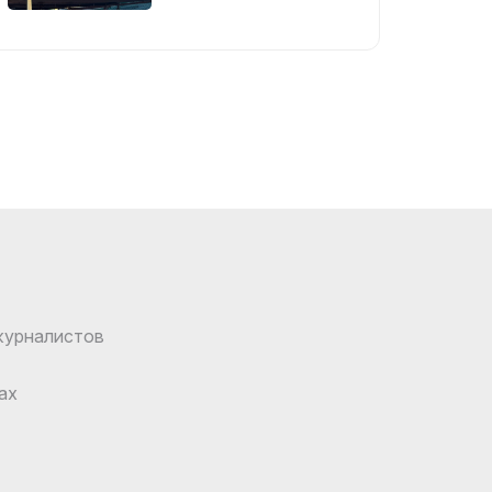
журналистов
ах