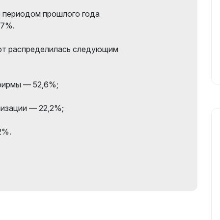
м периодом прошлого года
,7%.
от распределилась следующим
фирмы — 52,6%;
изации — 22,2%;
2%.