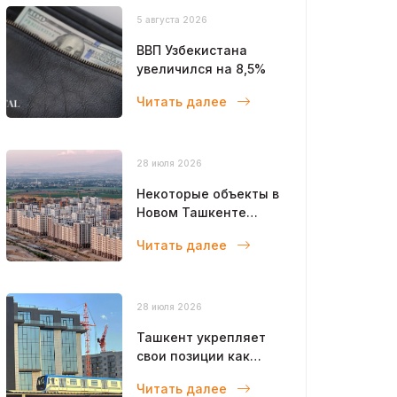
5 августа 2026
ВВП Узбекистана
увеличился на 8,5%
Читать далее
28 июля 2026
Некоторые объекты в
Новом Ташкенте
откроют уже в этом
Читать далее
году
28 июля 2026
Ташкент укрепляет
свои позиции как
современный
Читать далее
мегаполис