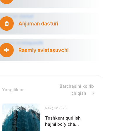
Anjuman dasturi
Rasmiy aviataşuvchi
Barchasini ko'rib
Yangiliklar
chiqish
5 avgust 2026
Toshkent qurilish
hajmi bo`yicha
yetakchilikni saqlab