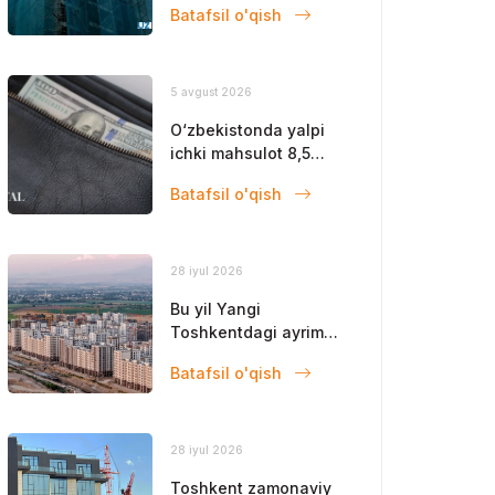
Batafsil o'qish
qoldi
5 avgust 2026
O‘zbekistonda yalpi
ichki mahsulot 8,5
foizga oshdi
Batafsil o'qish
28 iyul 2026
Bu yil Yangi
Toshkentdagi ayrim
obyektlar ishga
Batafsil o'qish
tushadi
28 iyul 2026
Toshkent zamonaviy