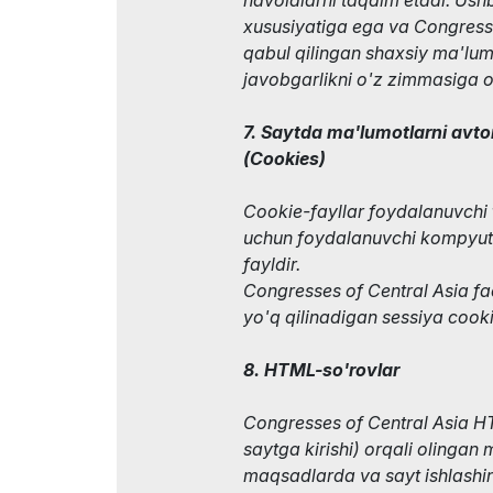
xususiyatiga ega va Congresse
qabul qilingan shaxsiy ma'lum
javobgarlikni o'z zimmasiga 
7. Saytda ma'lumotlarni avto
(Сookies)
Cookie-fayllar foydalanuvchi
uchun foydalanuvchi kompyute
fayldir.
Congresses of Central Asia fa
yo'q qilinadigan sessiya cook
8. HTML-so'rovlar
Congresses of Central Asia H
saytga kirishi) orqali olingan 
maqsadlarda va sayt ishlashi