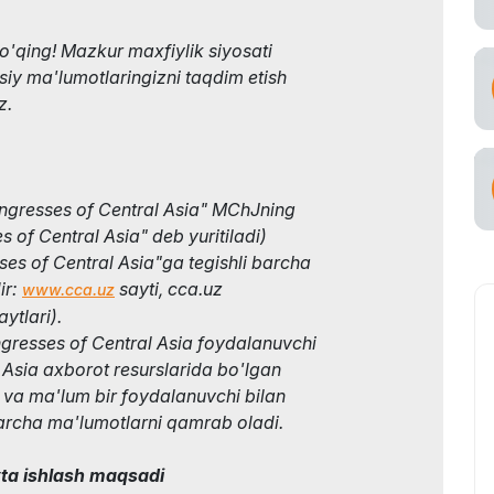
o'qing! Mazkur maxfiylik siyosati
siy ma'lumotlaringizni taqdim etish
z.
ongresses of Central Asia" MChJning
s of Central Asia" deb yuritiladi)
sses of Central Asia"ga tegishli barcha
ir:
sayti, cca.uz
www.cca.uz
ytlari).
gresses of Central Asia foydalanuvchi
Asia axborot resurslarida bo'lgan
 va ma'lum bir foydalanuvchi bilan
archa ma'lumotlarni qamrab oladi.
yta ishlash maqsadi