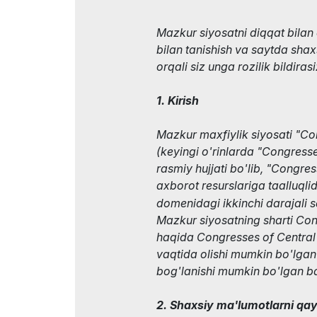
Mazkur siyosatni diqqat bilan 
bilan tanishish va saytda shax
orqali siz unga rozilik bildirasi
1. Kirish
Mazkur maxfiylik siyosati "C
(keyingi o'rinlarda "Congresse
rasmiy hujjati bo'lib, "Congre
axborot resurslariga taalluqlid
domenidagi ikkinchi darajali sa
Mazkur siyosatning sharti Con
haqida Congresses of Central 
vaqtida olishi mumkin bo'lgan
bog'lanishi mumkin bo'lgan b
2. Shaxsiy ma'lumotlarni qa