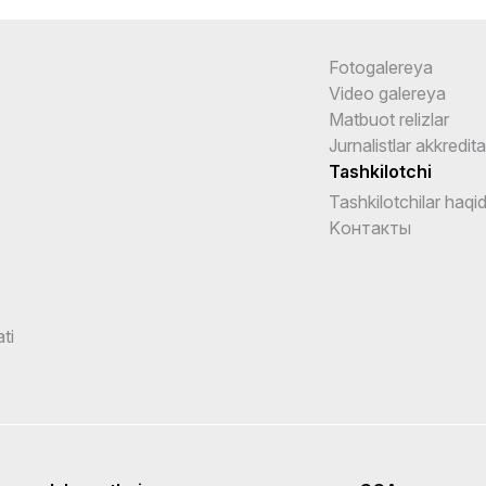
Fotogalereya
Video galereya
Matbuot relizlar
Jurnalistlar akkredita
Tashkilotchi
Tashkilotchilar haqi
Kонтакты
ti