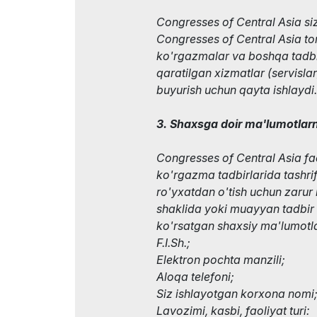
Congresses of Central Asia si
Congresses of Central Asia to
ko'rgazmalar va boshqa tadbirl
qaratilgan xizmatlar (servislar
buyurish uchun qayta ishlaydi.
3. Shaxsga doir ma'lumotlarn
Congresses of Central Asia f
ko'rgazma tadbirlarida tashrifc
ro'yxatdan o'tish uchun zarur 
shaklida yoki muayyan tadbir
ko'rsatgan shaxsiy ma'lumotla
F.I.Sh.;
Elektron pochta manzili;
Aloqa telefoni;
Siz ishlayotgan korxona nomi
Lavozimi, kasbi, faoliyat turi: