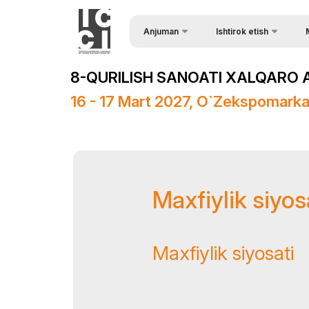
Anjuman
Ishtirok etish
So`rov shakli
Yan
Anjuman haqida
8-QURILISH SANOATI XALQARO A
Ma`ruzachilar ro`yxati
Fo
Anjuman dasturi
16 - 17 Mart 2027, O`zekspomark
Vi
Homiylar
Ma
Axborot ko`magi
Jur
O’tkazilish Joyi
Maxfiylik siyos
Anjuman natijalari
Rasmiy Ko`mak
Maxfiylik siyosati