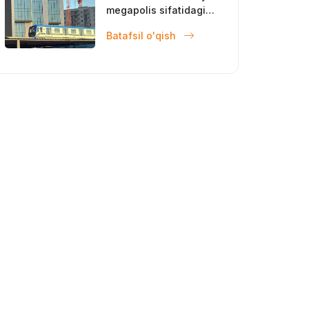
megapolis sifatidagi
mavqeini
Batafsil o'qish
mustahkamlamoqda