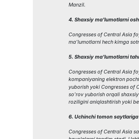
Manzil.
4. Shaxsiy ma'lumotlarni oshk
Congresses of Central Asia fo
ma'lumotlarni hech kimga sot
5. Shaxsiy ma'lumotlarni tahr
Congresses of Central Asia f
kompaniyaning elektron pocht
yuborish yoki Congresses of C
so'rov yuborish orqali shaxsi
roziligini aniqlashtirish yoki b
6. Uchinchi tomon saytlariga
Congresses of Central Asia sa
havolalarni taqdim etadi. Ush