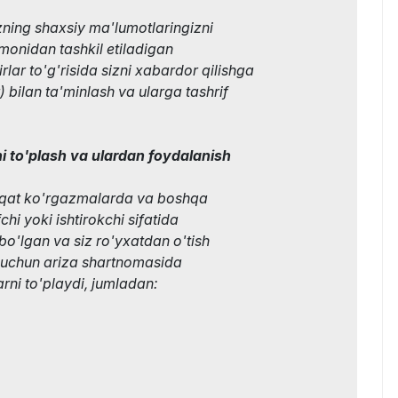
zning shaxsiy ma'lumotlaringizni
monidan tashkil etiladigan
ar to'g'risida sizni xabardor qilishga
) bilan ta'minlash va ularga tashrif
i to'plash va ulardan foydalanish
aqat ko'rgazmalarda va boshqa
hi yoki ishtirokchi sifatida
bo'lgan va siz ro'yxatdan o'tish
 uchun ariza shartnomasida
rni to'playdi, jumladan:
;