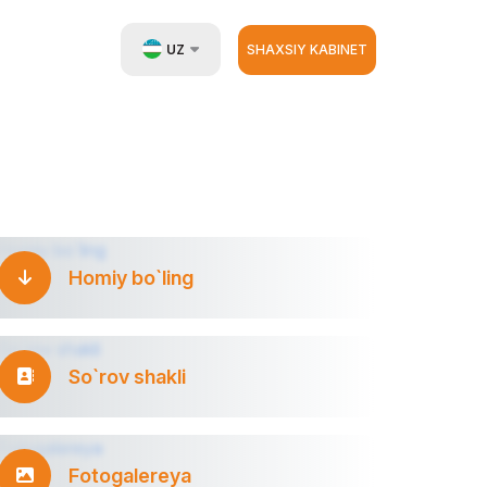
UZ
SHAXSIY KABINET
EN
RU
ZH
Homiy bo`ling
So`rov shakli
Fotogalereya