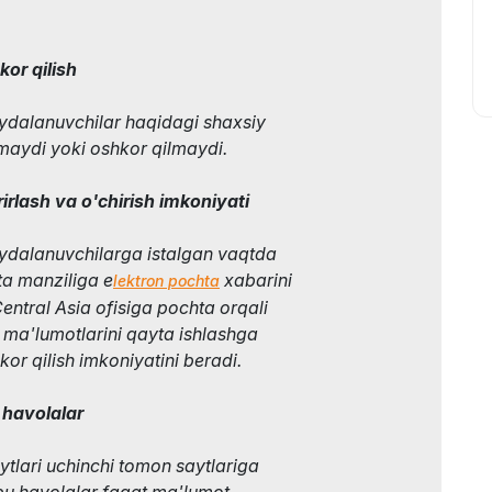
or qilish
ydalanuvchilar haqidagi shaxsiy
maydi yoki oshkor qilmaydi.
irlash va o'chirish imkoniyati
oydalanuvchilarga istalgan vaqtda
a manziliga e
xabarini
lektron pochta
entral Asia ofisiga pochta orqali
y ma'lumotlarini qayta ishlashga
ekor qilish imkoniyatini beradi.
 havolalar
ytlari uchinchi tomon saytlariga
bu havolalar faqat ma'lumot