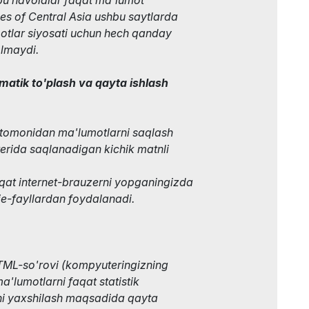
s of Central Asia ushbu saytlarda
otlar siyosati uchun hech qanday
olmaydi.
matik to'plash va qayta ishlash
 tomonidan ma'lumotlarni saqlash
rida saqlanadigan kichik matnli
qat internet-brauzerni yopganingizda
ie-fayllardan foydalanadi.
TML-so'rovi (kompyuteringizning
ma'lumotlarni faqat statistik
ni yaxshilash maqsadida qayta