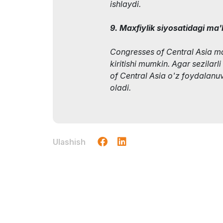
ishlaydi.
9. Maxfiylik siyosatidagi ma'
Congresses of Central Asia max
kiritishi mumkin. Agar sezilarl
of Central Asia o'z foydalanuv
oladi.
Ulashish