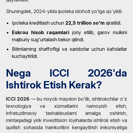
Shuningdek, 2024-yilda ipoteka islohoti yo'lga qo'yildi:
Ipoteka kreditlash uchun
22,5 trillion so'm
ajratildi.
Eskrou hisob raqamlari
joriy etilib, garov mulkini
majburiy sug'urtalash bekor qilindi.
Bitimlarning shaffofligi va xaridorlar uchun kafolatlar
kuchaytirildi.
Nega ICCI 2026'da
Ishtirok Etish Kerak?
ICCI 2026
— bu noyob maydon bo'lib, ishtirokchilar o'z
texnologiya va xizmatlarini namoyish etish,
infratuzilmaviy tashabbuslarni amalga oshirish,
mintaqadagi yirik investitsion loyihalarda ishtirok etish va
qurilish sohasida hamkorlikni kengaytirish imkoniyatiga