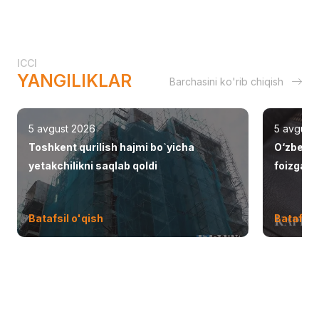
ICCI
YANGILIKLAR
Barchasini ko'rib chiqish
5 avgust 2026
5 avgust
Toshkent qurilish hajmi bo`yicha
O‘zbekis
yetakchilikni saqlab qoldi
foizga o
Batafsil o'qish
Batafsil 