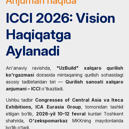
Anjuman haqida
ICCI 2026: Vision
Haqiqatga
Aylanadi
An'anaviy ravishda,
"UzBuild" xalqaro qurilish
ko'rgazmasi
doirasida mintaqaning qurilish sohasidagi
asosiy tadbirlaridan biri —
Qurilish sanoati xalqaro
anjumani – ICCI
o'tkaziladi.
Ushbu tadbir
Congresses of Central Asia va Iteca
Exhibitions, ICA Eurasia Group
, tomonidan tashkil
etilgan bo‘lib,
2026-yil 10–12 fevral
kunlari Toshkent
shahrida,
O'zekspomarkaz
MKKning maydonlarida
bo‘lib o‘tadi.