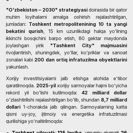
"O'zbekiston – 2030" strategiyasi
doirasida bir qator
muhim loyihalarni amalga oshirish rejalashtirilgan,
jumladan:
Toshkent metropolitenining 10 ta yangi
bekatini qurish
, 15 km uzunlikdagi halqa yo'lining
ikkinchi bosqichini barpo etish, 80 gektar maydonda
joylashgan yirik
"Tashkent City" majmuasini
rivojlantirish, shuningdek, yo'llar, ko'priklar va sanoat
zonalari kabi
200 dan ortiq infratuzilma obyektlarini
yakunlash.
Xorijiy investitsiyalarni jalb etishga alohida e'tibor
qaratilmoqda.
2025-yil
xorijiy sarmoyalar hajmi bo'yicha
rekord yil bo'lishi kutilmoqda:
42 milliard dollar
o'zlashtirilishi rejalashtirilgan bo'lib, shundan
8,7 milliard
dollari
1-chorakda jalb qilingan. Sarmoyalarning katta
qismi uy-joy, ijtimoiy va energetika infratuzilmasi
qurilishiga yo'naltirilmoqda:
Toshkent viloyati:
125 loyiha
, umumiy qiymati
26