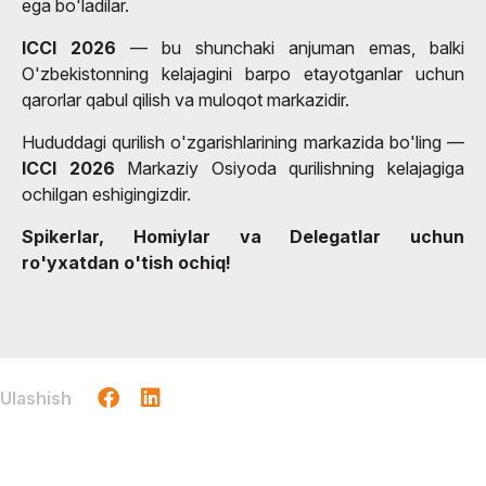
ega bo'ladilar.
ICCI 2026
— bu shunchaki anjuman emas, balki
O'zbekistonning kelajagini barpo etayotganlar uchun
qarorlar qabul qilish va muloqot markazidir.
Hududdagi qurilish o'zgarishlarining markazida bo'ling —
ICCI 2026
Markaziy Osiyoda qurilishning kelajagiga
ochilgan eshigingizdir.
Spikerlar, Homiylar va Delegatlar uchun
ro'yxatdan o'tish ochiq!
Ulashish