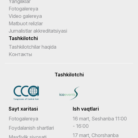
Yangiliklar
Fotogalereya
Video galereya
Matbuot relizlar
Jurnalistlar akkreditatsiyasi
Tashkilotchi
Tashkilotchilar haqida
Kонтакты
Tashkilotchi
Sayt xaritasi
Ish vaqtlari
Fotogalereya
16 mart, Seshanba 11:00
- 16:00
Foydalanish shartlari
17 mart, Chorshanba
Maxfiylik siyosati