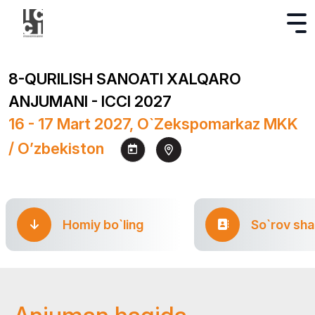
8-QURILISH SANOATI XALQARO
ANJUMANI - ICCI 2027
16 - 17 Mart 2027, O`zekspomarkaz MKK
/ O’zbekiston
Homiy bo`ling
So`rov sha