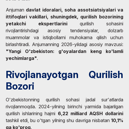
Anjuman
davlat idoralari, soha assotsiatsiyalari va
ittifoqlari vakillari, shuningdek, qurilish bozorining
yetakchi ekspertlarini
qurilish sohasini
rivojlantirishdagi asosiy tendensiyalar, dolzarb
muammolar va istiqbollarni muhokama qilish uchun
birlashtiradi. Anjumanning 2026-yildagi asosiy mavzusi:
"Yangi O'zbekiston: g'oyalardan keng ko'lamli
yechimlarga"
.
Rivojlanayotgan Qurilish
Bozori
O'zbekistonning qurilish sohasi jadal sur'atlarda
rivojlanmoqda. 2024-yilning birinchi yarmida bajarilgan
qurilish ishlarining hajmi
6,22 milliard AQSH dollarini
tashkil etdi, bu o'tgan yilning shu davriga nisbatan
10,1%
ga ko'proq
.