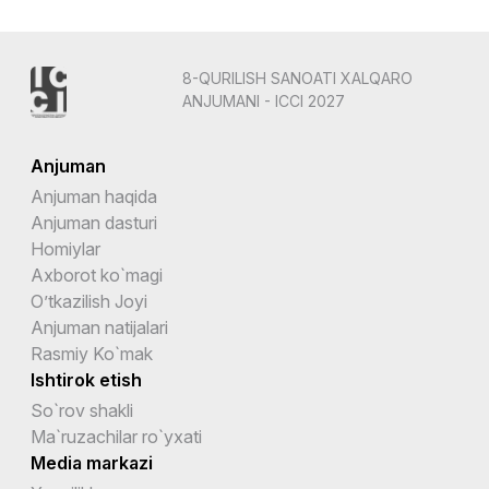
8-QURILISH SANOATI XALQARO
ANJUMANI - ICCI 2027
Anjuman
Anjuman haqida
Anjuman dasturi
Homiylar
Axborot ko`magi
O’tkazilish Joyi
Anjuman natijalari
Rasmiy Ko`mak
Ishtirok etish
So`rov shakli
Ma`ruzachilar ro`yxati
Media markazi