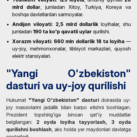
mlrd dollar
, jumladan Xitoy, Turkiya, Koreya va
boshqa davlatlardan sarmoyalar.
Andijon viloyati:
2,5 mlrd dollarlik
loyihalar, shu
jumladan
190 ta ko'p qavatli uylar
qurilishi.
Xorazm viloyati:
660 mln dollarlik 18 ta loyiha
—
uy-joy, mehmonxonalar, tibbiyot markazlari, quyosh
elektr stansiyalari.
"Yangi O'zbekiston"
dasturi va uy-joy qurilishi
Hukumat
"Yangi O'zbekiston" dasturi
doirasida uy-
joy massivlarini jadallik bilan barpo etishni boshlagan.
Prezident topshirig'iga binoan qat'iy muddatlar
belgilangan:
2 oyda loyiha tayyorlash, 3 oyda
qurilishni boshlash
, aks holda yer maydonlari davlatga
qaytariladi.