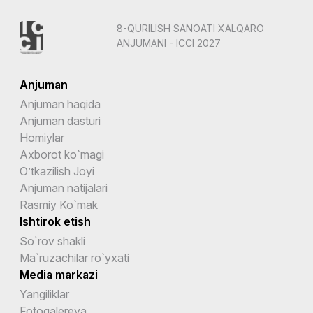
8-QURILISH SANOATI XALQARO
ANJUMANI - ICCI 2027
Anjuman
Anjuman haqida
Anjuman dasturi
Homiylar
Axborot ko`magi
O’tkazilish Joyi
Anjuman natijalari
Rasmiy Ko`mak
Ishtirok etish
So`rov shakli
Ma`ruzachilar ro`yxati
Media markazi
Yangiliklar
Fotogalereya