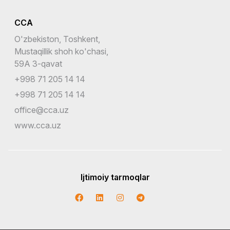
CCA
O'zbekiston, Toshkent,
Mustaqillik shoh ko'chasi,
59A 3-qavat
+998 71 205 14 14
+998 71 205 14 14
office@cca.uz
www.cca.uz
Ijtimoiy tarmoqlar