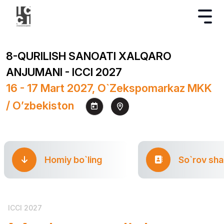
8-QURILISH SANOATI XALQARO
ANJUMANI - ICCI 2027
16 - 17 Mart 2027, O`zekspomarkaz MKK
/ O’zbekiston
Homiy bo`ling
So`rov sha
ICCI 2027