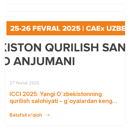
27 fevral 2025
ICCI 2025: Yangi O`zbekistonning
qurilish salohiyati – g`oyalardan keng
ko`lamli yechimlargacha
Batafsil o'qish