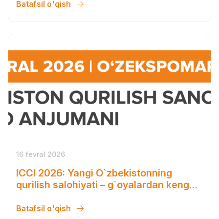
Batafsil o'qish
16 fevral 2026
ICCI 2026: Yangi O`zbekistonning
qurilish salohiyati – g`oyalardan keng
ko`lamli yechimlargacha
Batafsil o'qish