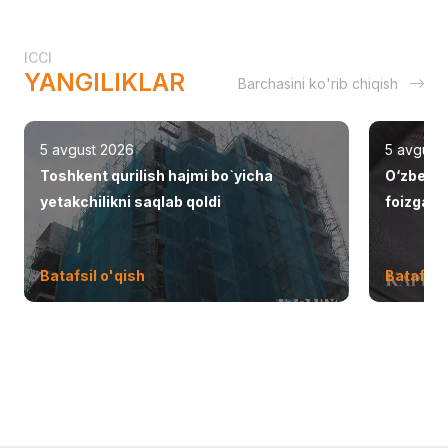
ICCI
YANGILIKLAR
Barchasini ko'rib chiqish
5 avgust 2026
5 avgust
Toshkent qurilish hajmi bo`yicha
O‘zbekis
yetakchilikni saqlab qoldi
foizga o
Batafsil o'qish
Batafsil 