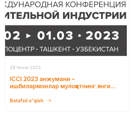
28 fevral 2023
ICCI 2023 анжумани –
ишбилармонлар мулоқотнинг янги
формати
Batafsil o'qish