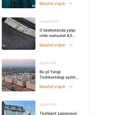
Batafsil o'qish
qoldi
5 avgust 2026
O‘zbekistonda yalpi
ichki mahsulot 8,5
foizga oshdi
Batafsil o'qish
28 iyul 2026
Bu yil Yangi
Toshkentdagi ayrim
obyektlar ishga
Batafsil o'qish
tushadi
28 iyul 2026
Toshkent zamonaviy