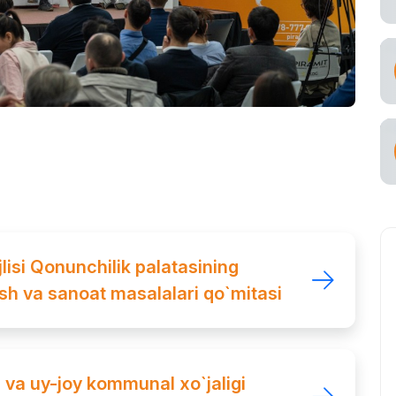
lisi Qonunchilik palatasining
rish va sanoat masalalari qo`mitasi
 va uy-joy kommunal xo`jaligi