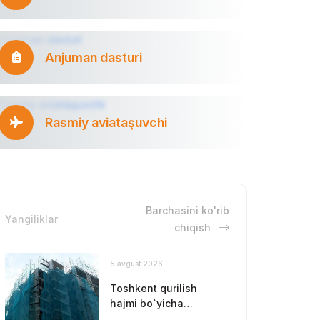
Anjuman dasturi
Rasmiy aviataşuvchi
Barchasini ko'rib
Yangiliklar
chiqish
5 avgust 2026
Toshkent qurilish
hajmi bo`yicha
yetakchilikni saqlab