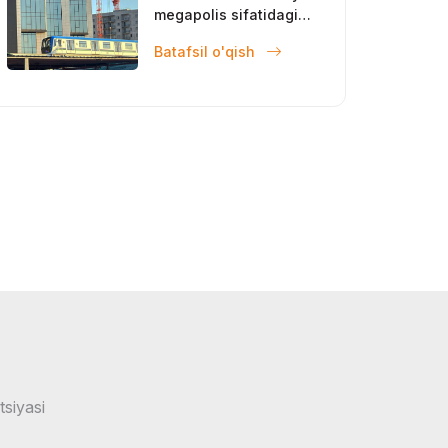
megapolis sifatidagi
mavqeini
Batafsil o'qish
mustahkamlamoqda
tsiyasi