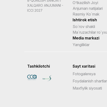
8-QURILISH SANOATI
O’tkazilish Joyi
XALQARO ANJUMANI -
Anjuman natijalari
ICCI 2027
Rasmiy Ko`mak
Ishtirok etish
So`rov shakli
Ma`ruzachilar ro`yxa
Media markazi
Yangiliklar
Tashkilotchi
Sayt xaritasi
Fotogalereya
Foydalanish shartlar
Maxfiylik siyosati