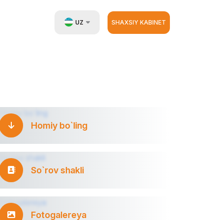
UZ
SHAXSIY KABINET
EN
RU
ZH
Homiy bo`ling
So`rov shakli
Fotogalereya