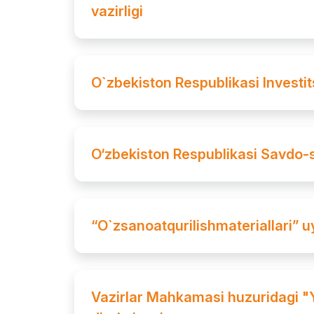
vazirligi
O`zbekiston Respublikasi Investits
O‘zbekiston Respublikasi Savdo-s
“O`zsanoatqurilishmateriallari” 
Vazirlar Mahkamasi huzuridagi "Y