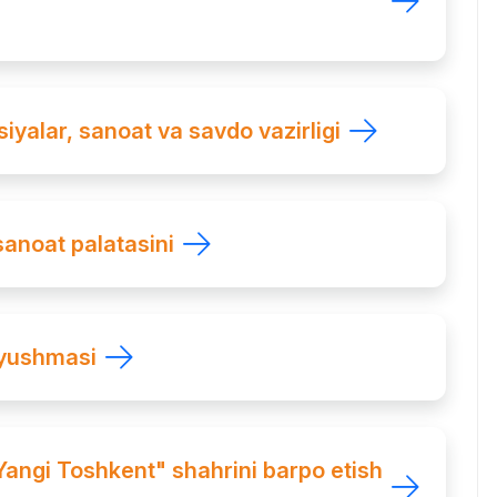
iyalar, sanoat va savdo vazirligi
anoat palatasini
uyushmasi
angi Toshkent" shahrini barpo etish