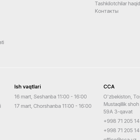
Tashkilotchilar haqi
Kонтакты
ti
Ish vaqtlari
CCA
16 mart, Seshanba 11:00 - 16:00
O'zbekiston, To
Mustaqillik shoh
i
17 mart, Chorshanba 11:00 - 16:00
59A 3-qavat
+998 71 205 14
+998 71 205 14
office@cca.uz