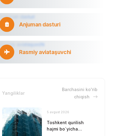
Anjuman dasturi
Rasmiy aviataşuvchi
Barchasini ko'rib
Yangiliklar
chiqish
5 avgust 2026
Toshkent qurilish
hajmi bo`yicha
yetakchilikni saqlab