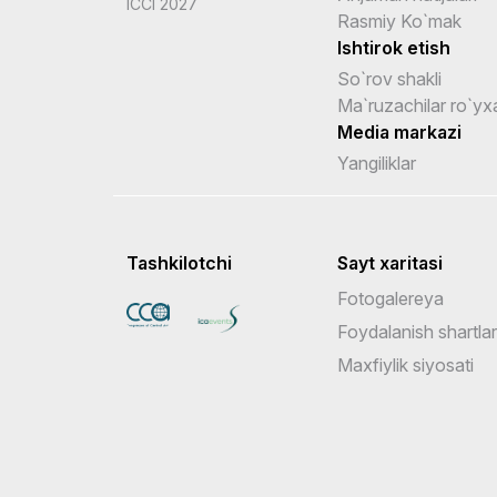
ICCI 2027
Rasmiy Ko`mak
Ishtirok etish
So`rov shakli
Ma`ruzachilar ro`yxa
Media markazi
Yangiliklar
Tashkilotchi
Sayt xaritasi
Fotogalereya
Foydalanish shartlar
Maxfiylik siyosati