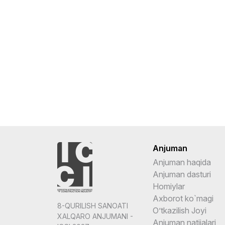
Anjuman
Anjuman haqida
Anjuman dasturi
Homiylar
Axborot ko`magi
8-QURILISH SANOATI
O’tkazilish Joyi
XALQARO ANJUMANI -
Anjuman natijalari