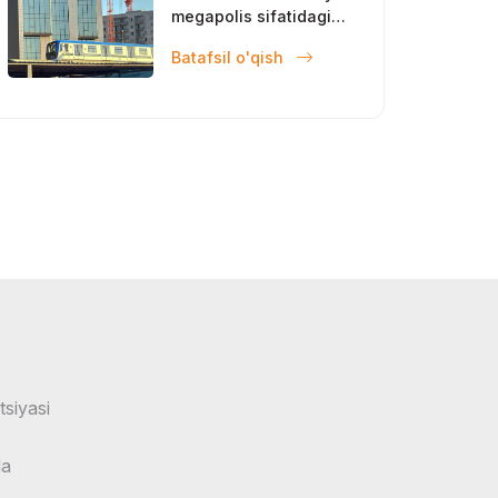
megapolis sifatidagi
mavqeini
Batafsil o'qish
mustahkamlamoqda
tsiyasi
da