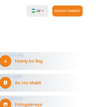
UZ
SHAXSIY KABINET
EN
RU
ZH
Homiy bo`ling
So`rov shakli
Fotogalereya