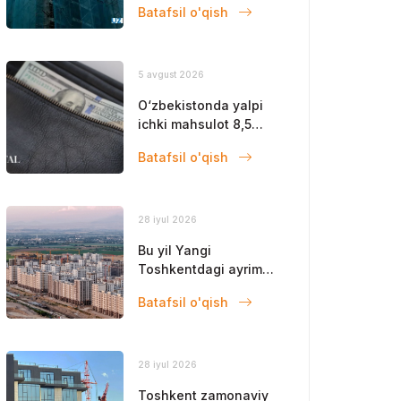
Batafsil o'qish
qoldi
5 avgust 2026
O‘zbekistonda yalpi
ichki mahsulot 8,5
foizga oshdi
Batafsil o'qish
28 iyul 2026
Bu yil Yangi
Toshkentdagi ayrim
obyektlar ishga
Batafsil o'qish
tushadi
28 iyul 2026
Toshkent zamonaviy