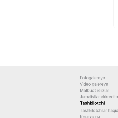
Fotogalereya
Video galereya
Matbuot relizlar
Jurnalistlar akkredita
Tashkilotchi
Tashkilotchilar haqi
Kонтакты