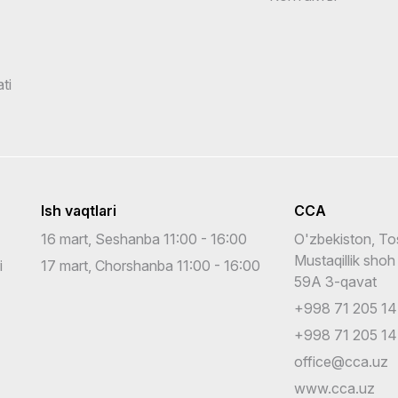
ti
Ish vaqtlari
CCA
16 mart, Seshanba 11:00 - 16:00
O'zbekiston, To
Mustaqillik shoh
i
17 mart, Chorshanba 11:00 - 16:00
59A 3-qavat
+998 71 205 14
+998 71 205 14
office@cca.uz
www.cca.uz