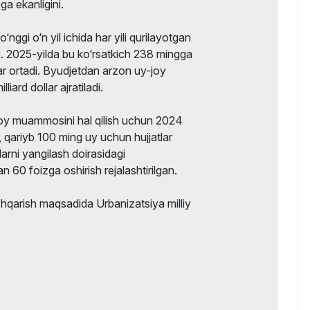
a ekanligini.
gi o‘n yil ichida har yili qurilayotgan
i. 2025-yilda bu ko‘rsatkich 238 mingga
ar ortadi. Byudjetdan arzon uy-joy
liard dollar ajratiladi.
oy muammosini hal qilish uchun 2024
i, qariyb 100 ming uy uchun hujjatlar
ylarni yangilash doirasidagi
n 60 foizga oshirish rejalashtirilgan.
hqarish maqsadida Urbanizatsiya milliy