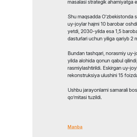
masalasi strategik ahamiyatga eg
Shu maqsadda O‘zbekistonda so‘ng
uy-joylar hajmi 10 barobar oshd
yetdi, 2030-yilda esa 1,5 barob
dasturlari uchun yiliga qariyb 2 mil
Bundan tashqari, norasmiy uy-j
yilda alohida qonun qabul qilind
rasmiylashtirildi. Eskirgan uy-jo
rekonstruksiya ulushini 15 foizda
Ushbu jarayonlarni samarali bos
qo‘mitasi tuzildi.
Manba