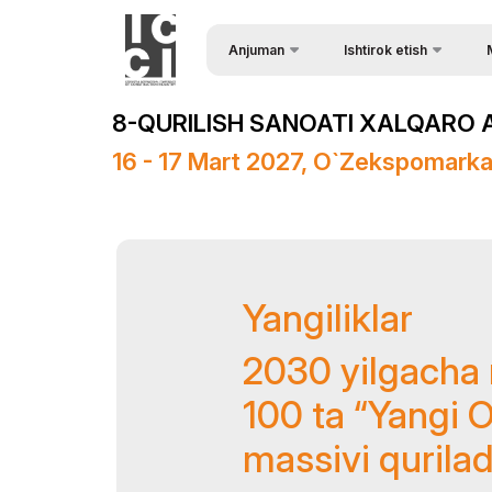
Anjuman
Ishtirok etish
So`rov shakli
Yan
Anjuman haqida
8-QURILISH SANOATI XALQARO A
Ma`ruzachilar ro`yxati
Fo
Anjuman dasturi
16 - 17 Mart 2027, O`zekspomark
Vi
Homiylar
Ma
Axborot ko`magi
Jur
O’tkazilish Joyi
Yangiliklar
Anjuman natijalari
Rasmiy Ko`mak
2030 yilgacha
100 ta “Yangi 
massivi qurilad