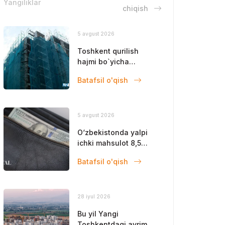
Yangiliklar
chiqish
5 avgust 2026
Toshkent qurilish
hajmi bo`yicha
yetakchilikni saqlab
Batafsil o'qish
qoldi
5 avgust 2026
O‘zbekistonda yalpi
ichki mahsulot 8,5
foizga oshdi
Batafsil o'qish
28 iyul 2026
Bu yil Yangi
Toshkentdagi ayrim