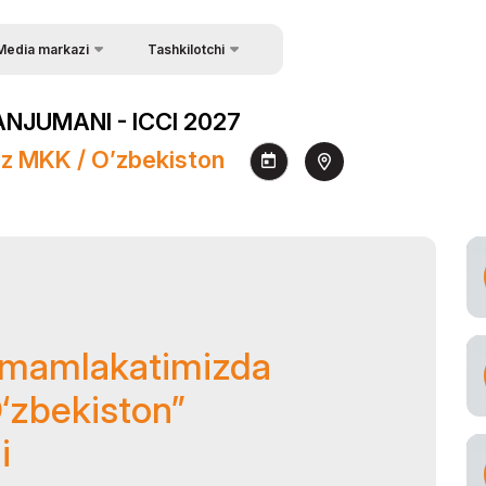
Media markazi
Tashkilotchi
Tashkilotchilar haqida
giliklar
NJUMANI - ICCI 2027
Kонтакты
togalereya
az MKK / O’zbekiston
deo galereya
tbuot relizlar
nalistlar akkreditatsiyasi
 mamlakatimizda
O‘zbekiston”
i