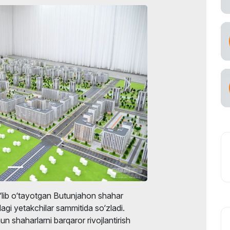
lib o‘tayotgan Butunjahon shahar
agi yetakchilar sammitida so‘zladi.
n shaharlarni barqaror rivojlantirish