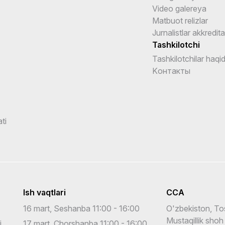
Video galereya
Matbuot relizlar
Jurnalistlar akkredita
Tashkilotchi
Tashkilotchilar haqi
Kонтакты
ti
Ish vaqtlari
CCA
16 mart, Seshanba 11:00 - 16:00
O'zbekiston, To
Mustaqillik shoh
i
17 mart, Chorshanba 11:00 - 16:00