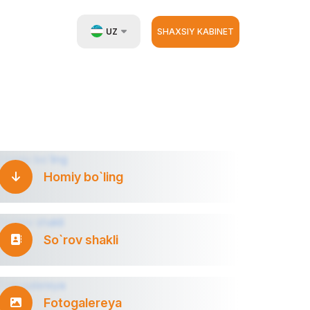
UZ
SHAXSIY KABINET
EN
RU
ZH
Homiy bo`ling
So`rov shakli
Fotogalereya