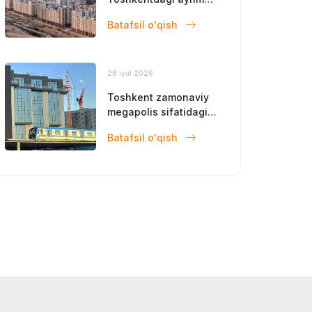
obyektlar ishga
Batafsil o'qish
tushadi
28 iyul 2026
Toshkent zamonaviy
megapolis sifatidagi
mavqeini
Batafsil o'qish
mustahkamlamoqda