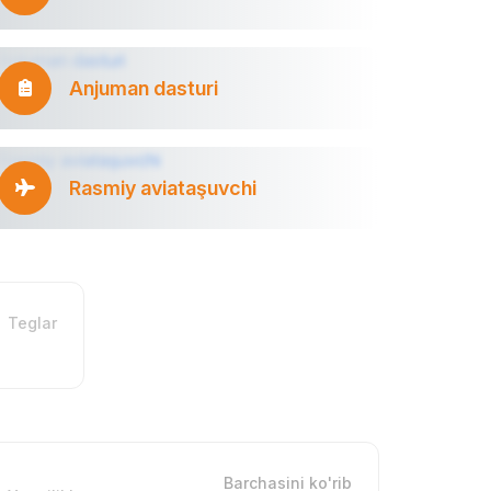
Anjuman dasturi
Rasmiy aviataşuvchi
Teglar
Barchasini ko'rib