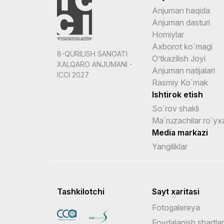
Anjuman haqida
Anjuman dasturi
Homiylar
Axborot ko`magi
8-QURILISH SANOATI
O’tkazilish Joyi
XALQARO ANJUMANI -
Anjuman natijalari
ICCI 2027
Rasmiy Ko`mak
Ishtirok etish
So`rov shakli
Ma`ruzachilar ro`yxa
Media markazi
Yangiliklar
Tashkilotchi
Sayt xaritasi
Fotogalereya
Foydalanish shartlar