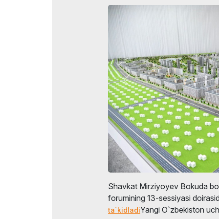
Shavkat Mirziyoyev Bokuda bo‘
forumining 13-sessiyasi doirasid
Yangi O`zbekiston uchu
ta`kidladi