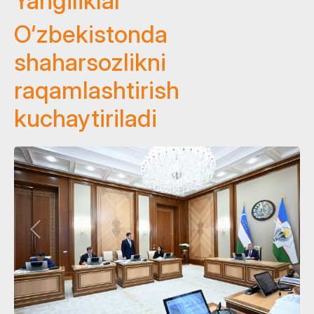
Yangiliklar
O‘zbekistonda
shaharsozlikni
raqamlashtirish
kuchaytiriladi