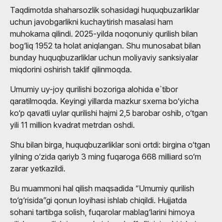
Taqdimotda shaharsozlik sohasidagi huquqbuzarliklar
uchun javobgarlikni kuchaytirish masalasi ham
muhokama qilindi. 2025-yilda noqonuniy qurilish bilan
bog‘liq 1952 ta holat aniqlangan. Shu munosabat bilan
bunday huquqbuzarliklar uchun moliyaviy sanksiyalar
miqdorini oshirish taklif qilinmoqda.
Umumiy uy-joy qurilishi bozoriga alohida e`tibor
qaratilmoqda. Keyingi yillarda mazkur sxema bo‘yicha
ko‘p qavatli uylar qurilishi hajmi 2,5 barobar oshib, o‘tgan
yili 11 million kvadrat metrdan oshdi.
Shu bilan birga, huquqbuzarliklar soni ortdi: birgina o‘tgan
yilning o‘zida qariyb 3 ming fuqaroga 668 milliard so‘m
zarar yetkazildi.
Bu muammoni hal qilish maqsadida “Umumiy qurilish
to‘g‘risida”gi qonun loyihasi ishlab chiqildi. Hujjatda
sohani tartibga solish, fuqarolar mablag‘larini himoya