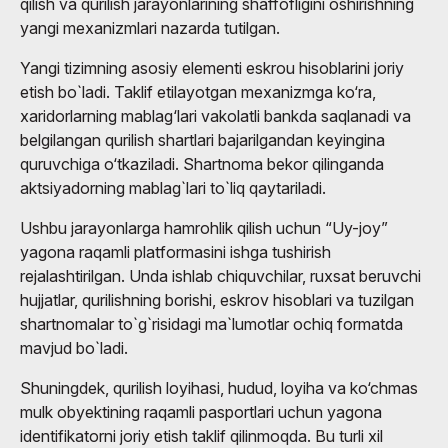
qilish va qurilish jarayonlarining shaffofligini oshirishning
yangi mexanizmlari nazarda tutilgan.
Yangi tizimning asosiy elementi eskrou hisoblarini joriy
etish bo`ladi. Taklif etilayotgan mexanizmga ko‘ra,
xaridorlarning mablag‘lari vakolatli bankda saqlanadi va
belgilangan qurilish shartlari bajarilgandan keyingina
quruvchiga o‘tkaziladi. Shartnoma bekor qilinganda
aktsiyadorning mablag`lari to`liq qaytariladi.
Ushbu jarayonlarga hamrohlik qilish uchun “Uy-joy”
yagona raqamli platformasini ishga tushirish
rejalashtirilgan. Unda ishlab chiquvchilar, ruxsat beruvchi
hujjatlar, qurilishning borishi, eskrov hisoblari va tuzilgan
shartnomalar to`g`risidagi ma`lumotlar ochiq formatda
mavjud bo`ladi.
Shuningdek, qurilish loyihasi, hudud, loyiha va ko‘chmas
mulk obyektining raqamli pasportlari uchun yagona
identifikatorni joriy etish taklif qilinmoqda. Bu turli xil