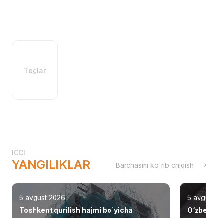
Teglar
ICCI
YANGILIKLAR
Barchasini ko'rib chiqish
5 avgust 2026
5 avgust
Toshkent qurilish hajmi bo`yicha
O‘zbekis