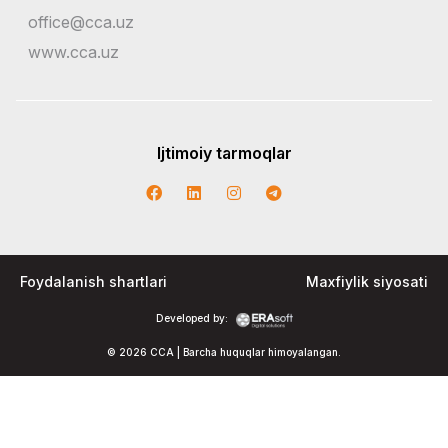
office@cca.uz
www.cca.uz
Ijtimoiy tarmoqlar
Foydalanish shartlari
Maxfiylik siyosati
Developed by:
© 2026 CCA | Barcha huquqlar himoyalangan.