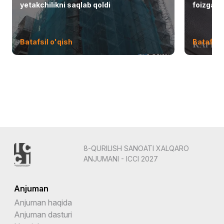
yetakchilikni saqlab qoldi
foizga o
Batafsil o'qish
Batafsil 
8-QURILISH SANOATI XALQARO
ANJUMANI - ICCI 2027
Anjuman
Anjuman haqida
Anjuman dasturi