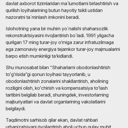
davlat axborot tizimlaridan ma`lumotlarni birlashtirish va
qurilish loyihalarining butun hayotiy tsikli ustidan
nazoratni ta`minlash imkonini beradi.
Islohotning yana bir muhim yo`nalishi shaharsozlik
rekonstruktsiyasini rivojlantirish bo`ladi. 1991 yilgacha
qurilgan 17 ming turar-joy o‘rniga zarur infratuzilmaga
ega zamonaviy energiya tejamkor turar-joy majmualarini
barpo etish mumkinligi ta’kidlandi.
Shu munosabat bilan “Shaharlarni obodonlashtirish
toʻgʻrisida”gi qonun loyihasi tayyorlanib, u
obodonlashtirish zonalarini shakllantirish, aholining
roziligini olish, koʻchirish va kompensatsiya toʻlash
tartibini belgilab beradi, shuningdek, investorlarning
majburiyatlari va davlat organlarining vakolatlarini
belgilaydi.
Taqdimotni sarhisob qilar ekan, davlat rahbari
urbanizatsiyani rivojlantirish aholi uchun qulay muhit