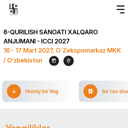
8-QURILISH SANOATI XALQARO
ANJUMANI - ICCI 2027
16 - 17 Mart 2027, O`zekspomarkaz MKK
/ O’zbekiston
Homiy bo`ling
So`rov sha