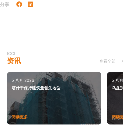
分享
ICCI
资讯
查看全部
5 八月 2026
5 八月 20
塔什干保持建筑量领先地位
乌兹别克斯
阅读更多
阅读更多