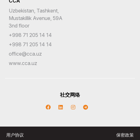
CCA
Uzbekistan, Tashkent,
Mustakillik Avenue, 59A
3nd floor
+998 71 205 14 14
+998 71 205 14 14
office@cca.uz
www.cca.uz
社交网络
用户协议
保密政策