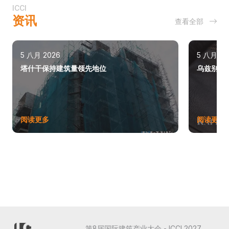
ICCI
资讯
查看全部
5 八月 2026
5 八月 20
塔什干保持建筑量领先地位
乌兹别克斯
阅读更多
阅读更多
第8届国际建筑产业大会 - ICCI 2027