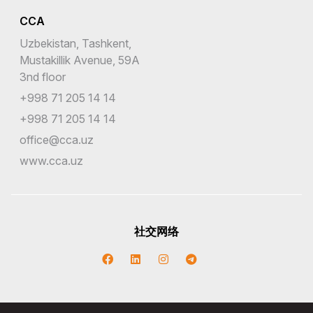
CCA
Uzbekistan, Tashkent,
Mustakillik Avenue, 59A
3nd floor
+998 71 205 14 14
+998 71 205 14 14
office@cca.uz
www.cca.uz
社交网络