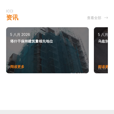
ICCI
资讯
查看全部
5 八月 2026
5 八月 20
塔什干保持建筑量领先地位
乌兹别克斯
阅读更多
阅读更多