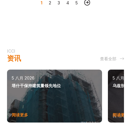
1
2
3
4
5
ICCI
资讯
查看全部
5 八月 2026
5 八月 20
塔什干保持建筑量领先地位
乌兹别克斯
阅读更多
阅读更多