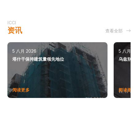
ICCI
资讯
查看全部
5 八月 2026
5 八月 20
塔什干保持建筑量领先地位
乌兹别克斯
阅读更多
阅读更多