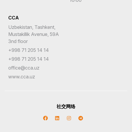
CCA
Uzbekistan, Tashkent,
Mustakillik Avenue, 59A
3nd floor
+998 71 205 14 14
+998 71 205 14 14
office@cca.uz
www.cca.uz
社交网络