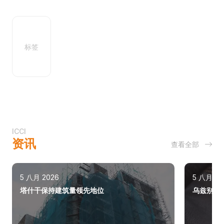
标签
ICCI
资讯
查看全部
5 八月 2026
5 八月 20
塔什干保持建筑量领先地位
乌兹别克斯