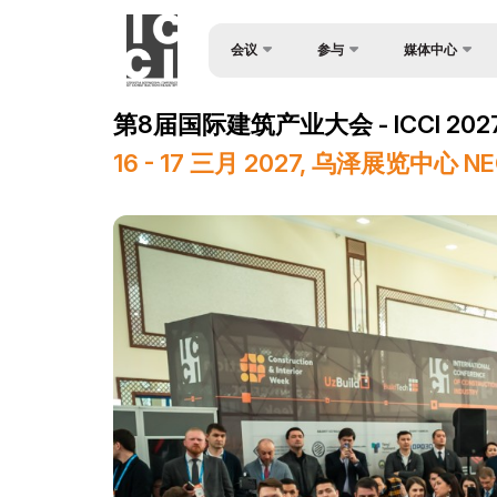
会议
参与
媒体中心
申请表
消息
关于会议
第8届国际建筑产业大会 - ICCI 202
扬声器
照片库
会议日程
16 - 17 三月 2027, 乌泽展览中心 
视频库
赞助商
新闻稿
媒体支持
注册为媒体
场地
展后结果
官方支持