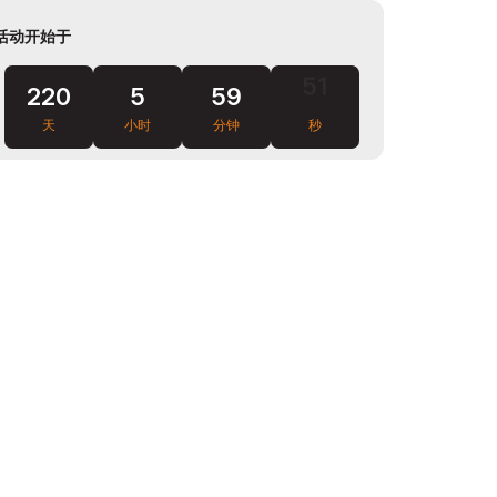
活动开始于
220
5
59
50
天
小时
分钟
秒