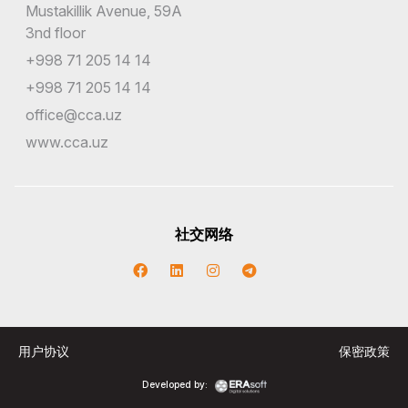
Mustakillik Avenue, 59A
3nd floor
+998 71 205 14 14
+998 71 205 14 14
office@cca.uz
www.cca.uz
社交网络
用户协议
保密政策
Developed by: