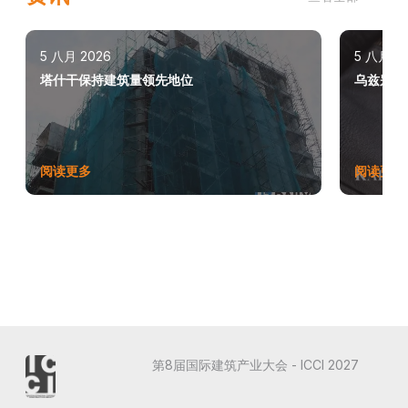
5 八月 2026
5 八月 2
塔什干保持建筑量领先地位
乌兹别克
阅读更多
阅读更多
第8届国际建筑产业大会 - ICCI 2027